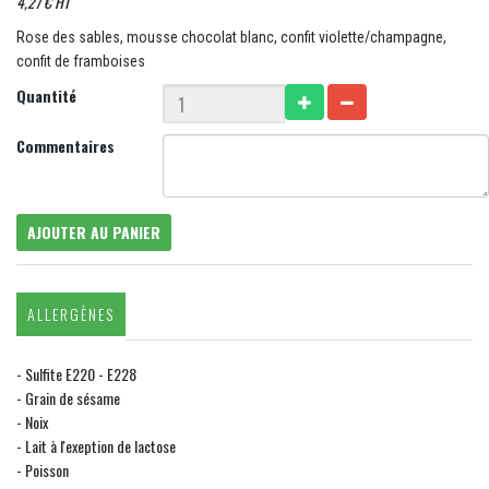
4,27 € HT
Rose des sables, mousse chocolat blanc, confit violette/champagne,
confit de framboises
Quantité
Commentaires
AJOUTER AU PANIER
ALLERGÈNES
- Sulfite E220 - E228
- Grain de sésame
- Noix
- Lait à l'exeption de lactose
- Poisson