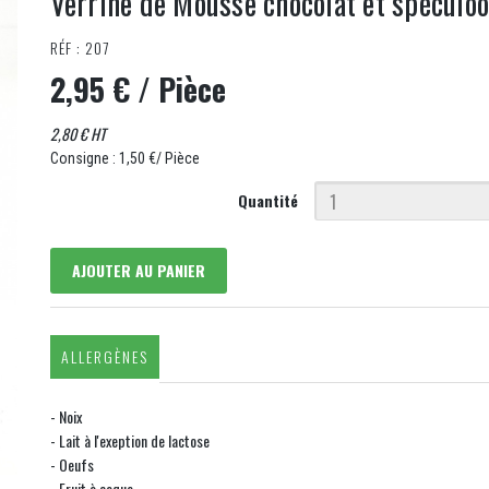
Verrine de Mousse chocolat et spéculoo
RÉF : 207
2,95 €
/ Pièce
2,80 € HT
Consigne : 1,50 €/ Pièce
Quantité
AJOUTER AU PANIER
ALLERGÈNES
- Noix
- Lait à l'exeption de lactose
- Oeufs
- Fruit à coque