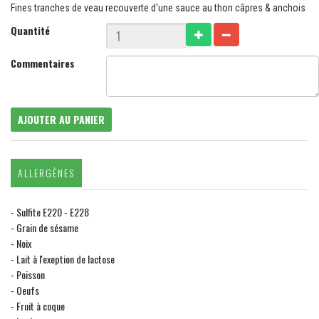
Fines tranches de veau recouverte d'une sauce au thon câpres & anchois
Quantité
Commentaires
AJOUTER AU PANIER
ALLERGÈNES
- Sulfite E220 - E228
- Grain de sésame
- Noix
- Lait à l'exeption de lactose
- Poisson
- Oeufs
- Fruit à coque