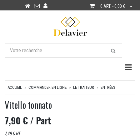
0 ART. - 0,00 €
Togg
ACCUEIL
COMMANDER EN LIGNE
LE TRAITEUR
ENTRÉES
Vitello tonnato
7,90 €
/ Part
7,49 € HT